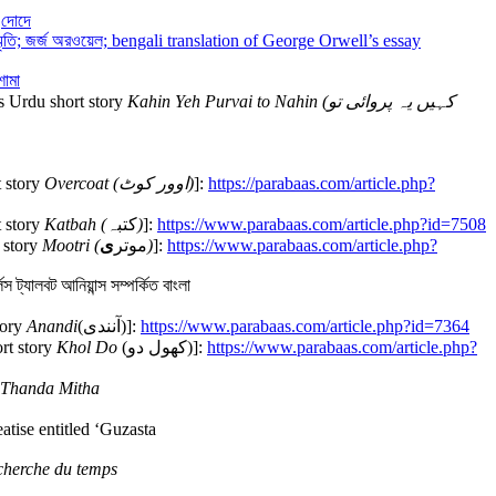
 দোদে
স্মৃতি; জর্জ অরওয়েল; bengali translation of George Orwell’s essay
শামা
a’s Urdu short story
Kahin Yeh Purvai to Nahin (
کہیں یہ پروائی تو
t story
Overcoat (
اوور کوٹ
)
]:
https://parabaas.com/article.php?
t story
Katbah (
کتبہ
)
]:
https://www.parabaas.com/article.php?id=7508
t story
Mootri (
ی
موتر
)
]:
https://www.parabaas.com/article.php?
ালবট আনিয়ান্স সম্পর্কিত বাংলা
tory
Anandi
(آنندی)]:
https://www.parabaas.com/article.php?id=7364
ort story
Khol Do
(کھول دو)]:
https://www.parabaas.com/article.php?
Thanda Mitha
atise entitled ‘Guzasta
echerche du temps