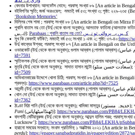
واڑی کے گدھ
বেদনার উপাখ্যান: আলফোঁস দোদে;
পরবাস
; সংখ্যা ৮৯ [An article in Ben
বইবিপণির স্মৃতি; জর্জ অরওয়েল;
সমতট
; বর্ষ ৫৩; সংখ্যা ৩; পৃষ্ঠা: ২২৯-২
‘Bookshop Memories’
দিল্লির শেষ শামা ;
পরবাস
; সংখ্যা ৮৮ [An article in Bengali on Mirza
نہیں
)
]:
Parabaas : পুবালি বাতাস নয় তো? کہیں یہ پروائی تو نہیں
সুখ কি কেবলই ফাঁকি?;
সমতট
; বর্ষ ৫৩; সংখ্যা ১ এবং ২; পৃষ্ঠা: ৩৭-৪০:
https://
উর্দু কাব্যের ঈশ্বর;
পরবাস
; সংখ্যা ৮৭ [An article in Bengali on the U
id=7591
মুত্‌রি (উর্দু থেকে বাংলা অনুবাদ); সাদাত হাসান মান্টো (سعادت حسن منٹو);
id=7509
অভিধানকারের উদ্দেশে খোলা চিঠি;
পরবাস
, সংখ্যা ৮৬ [An article in Bengali
প্রবন্ধ):
https://www.parabaas.com/article.php?id=7525
খোল দো (উর্দু থে
id=7362
ঠাণ্ডা মিঠা পানি (উর্দু থেকে বাংলা অনুবাদ); খাদিজা মাস্তুর (خدیجہ مستور);
Pani
(ٹھنڈامیٹھاپانی)]:
https://www.parabaas.com/PB84/LEKH
বাদশাহী মেটিয়াবুরুজ (উর্দু থেকে বাংলা অনুবাদ); আব্দুল হালিম শরর;
পরবাস
,
সংখ্যা
Lucknow’]:
https://www.parabaas.com/PB84/LEKHA/pSubha
হারানো সময়ের সন্ধানে;
সংবাদ প্রতিদিন
; ১ অক্টোবর ২০২১ [An article in B
perdu
]:
https://epaper.sangbadpratidin.in/epaper/edition/2872/