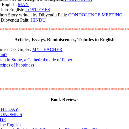
o English:
MAN
 into English:
LOST EYES
 Short Story written by Dibyendu Palit:
CONDOLENCE MEETING
by Dibyendu Palit:
HINDU
********************************************************
Articles, Essays, Reminiscences, Tributes in English
 Kumar Das Gupta :
MY TEACHER
ant?
ten in Stone, a Cathedral made of Paper
ecipes of happiness
********************************************************
Book Reviews
THE DAY
CONOMICS
IDE
me English