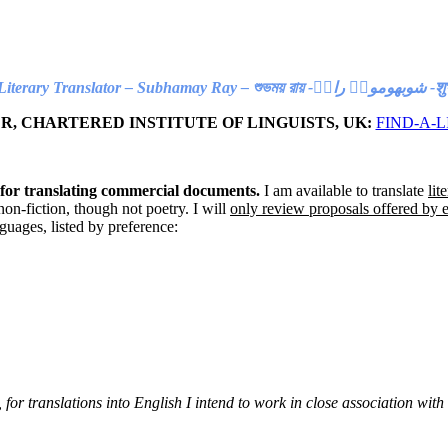
Literary Translator – Subhamay Ray –
শুভময় রায় -
شوبھوموےؑ راےؑ
-
श
, CHARTERED INSTITUTE OF LINGUISTS, UK:
FIND-A-L
 for translating commercial documents.
I am available to translate
lit
non-fiction, though not poetry. I will
only review proposals offered by e
nguages, listed by preference:
e, for translations into English I intend to work in close association wi