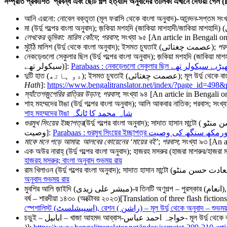
সম্প্রতি প্রকাশিত
প্রবন্ধ এবং ছোট গল্প ইত্যাদি অনুবাদের তালিকা এখানে দেওয়া গেল (
আনি এরনো: নোবেল বক্তৃতা (মূল ফরাসি থেকে বাংলা অনুবাদ)-
আনন্দন
-সপ্তম সং
লেখকের ভূমিকা: মারিস কোঁদে
;
পরবাস
; সংখ্যা ৯৫ [An article in Bengali
মুট্‌ঠি মালিশ (উর্দু থেকে বাংলা অনুবাদ); ইসমত চুঘতাই (عصمت چغتائی);
পর
Parabaas : নেকড়েগুলো সেকুলার ছিল ڑیے سیکولر تھے
سیکولر تھے)]:
দুটি হাত (دو ہاتھ); ইসম
Hath
]:
https://www.bengalitranslator.net/index/?page_id=498
স্যাঁতেগজ়ুপেরির রাত্রির উড়ান
;
পরবাস
; সংখ্যা ৯৪ [An article in Bengali
শাহ মহম্মদের টাঙা شاہ محمد کا ٹانگہ
গুরমুখ সিংয়ের ইচ্ছাপত্র
Parabaas : গুরমুখ সিংয়ের ইচ্ছাপত্র کھ سنگھ کی وصیت
وصیت]:
মাকে মনে পড়ে আমার: আলবের কোয়েনের
‘
মায়ের বই
’
;
পরবাস
; সংখ্যা ৯৩ [An
এক অউর নারাহ্‌ (উর্দু গল্পের বাংলা অনুবাদ); হাজরহ মসরুর (হাজরা মাশরুর/হাজরা 
হাজরহ মসরুর; বাংলা অনুবাদ শুভময় রায়
অনুবাদ শুভময় রায়
মুবশির আলি জ়াইদি (مبشر علی زیدی)-র তিনটি অণুগল্প – পুরস্কার (انعام), স্পেশালিস্ট (اسپیشلسٹ), রেশন ( راشن) – মূল উর্দু থেকে বাংলা অনুবাদ – শুভময় রায় – অণু রণন (বেলদা, পশ্চিম মেদিনীপুর; সম্পাদনা: অসিত বরণ বেরা, অঞ্জলি বেরা) – পঞ্চদশ
বর্ষ – শারদীয়া ১৪৩০ (অক্টোবর ২০২৩)[Translation of three flash fic
স্পেশালিস্ট (اسپیشلسٹ), রেশন ( راشن) –
চড়ুই – ابابیل – খাজা আহমদ আব্বাস- احمد عباس