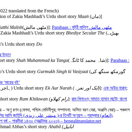
 2022 translated from the French)
slation of Zakia Mashhadi’s Urdu short story
Maaṅ
(ماں)]
utthi Malish
(مٹھی مالش)]:
Parabaas : মুট্‌ঠি মালিশ مٹھی مالش
 of Zakia Mashhadi’s Urdu short story
Bhediye Secular The
(بھیڑیے
at Chughtai’s Urdu short story
Do
র উড়ান
[Bengali translation of Ali Akbar Natiq’s (علی اکبر ناطق) Urdu short story
Shah Muhammad ka Tanga
(شاہ محمد کا ٹانگہ)]:
Parabaas :
Saadat Hasan Manto’s Urdu short story
Gurmukh Singh ki Vasiyaat
(گورمکھ سنگھ کی
 ‘মায়ের বই’
; সংখ্যা ৯৩ [Bengali translation of Hajra Masroor’s (ہاجرہ مسرور) Urdu short story
Ek Aur Narah (
ایک اور نعرہ
)
]:
এক অউর নারাহ্‌;
short story
Ram Khilawan (
رام کھلاو
]:
রাম খিলাওন; সাদাত হাসান মান্টো; বাংলা
়াইদি (مبشر علی زیدی )-র তিনটি অণুগল্প – পুরস্কার (انعام),
জলি বেরা) – পঞ্চদশ বর্ষ – শারদীয়া ১৪৩০ (অক্টোবর ২০২৩) – bengalitranslator.net
a Ahmad Abbas’s short story
Ababil (
ابابیل