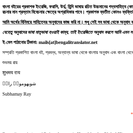
বাংলা বইয়ের প্রকাশক ইংরেজি
,
ফরাসি
,
উর্দু
,
হিন্দি ভাষায় রচিত উচ্চমানের গদ্যসাহিত্য (কাব
রচনার মান প্রস্তাব বিবেচনার ক্ষেত্রে অগ্রাধিকার পাবে। প্রকাশক ব্যতীত কোনও ব্যক
আমি অর্থের বিনিময়ে সাহিত্যের অনুবাদের কাজ করি না। শুধু সেই সব ভাষা থেকে অনুবাদ
যেহেতু অনুবাদের ভাষা মাতৃভাষা হওয়াই কাম্য
,
তাই ইংরেজিতে অনুবাদ করলে আমি এমন সম্পাদ
ই-মেল পাঠানোর ঠিকানা:
mails[at]bengalitranslator.net
সম্প্রতি প্রকাশিত বাংলা বই, প্রবন্ধ, অন্যান্য ভাষা থেকে বাংলায় অনুবাদ এবং বাংলা 
শুভময় রায়
शुभमय राय
شوبھوموےؑ راےؑ
Subhamay Ray
*