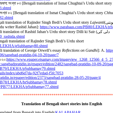
পরবাস
; সংখ্যা ৮৩ [Bengali translation of Ismat Chughtai’s Urdu short story
.shtml
 সংখ্যা ৮২ [Bengali translation of Ismat Chughtai’s Urdu short story
Chhu
2.shtml
ngali translation of Rajinder Singh Bedi’s Urdu short story
Lajwanti
Urdu writer Rashid Jahan]:
https://www.parabaas.com/PB80/LEKHA/pS
i translation of Rashid Jahan’s Urdu short story Dilli ki Sair (دلی کی
_rashida.shtml
Bengali translation of Rajinder Singh Bedi’s Urdu short
80/LEKHA/gSubhamay80.shtml
ali translation of George Orwell’s essay
Reflections on Gandhi
]: A.
http
2506/sangbad-pratidin-04-10-20/page/7
২০২০:
https://www.epaper.eisamay.com/imageview_1268_12566_4_5_27
er.sangbadpratidin.in/epaper/edition/2482/sangbad-pratidin-10-09-20/pa
m/PB79/LEKHA/pSubhamay79.shtml
tails/index/abd6d7da-92f7edad-f5fc7053
ratidin.in/epaper/edition/2373/sangbad-pratidin-28-05-20/page/4
/PB78/LEKHA/brSubhamay78.shtml
om/PB77/LEKHA/pSubhamay77.shtml
******************************************************
Translation of Bengali short stories into English
nslated from Bengali into English:
KALAPAHAR