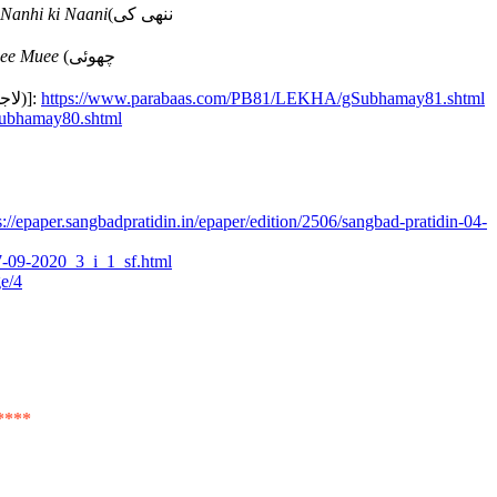
Nanhi ki Naani
(ننھی کی
ee Muee
(چھوئی
(لاجونتی)]:
https://www.parabaas.com/PB81/LEKHA/gSubhamay81.shtml
ubhamay80.shtml
s://epaper.sangbadpratidin.in/epaper/edition/2506/sangbad-pratidin-04-
-09-2020_3_i_1_sf.html
ge/4
****