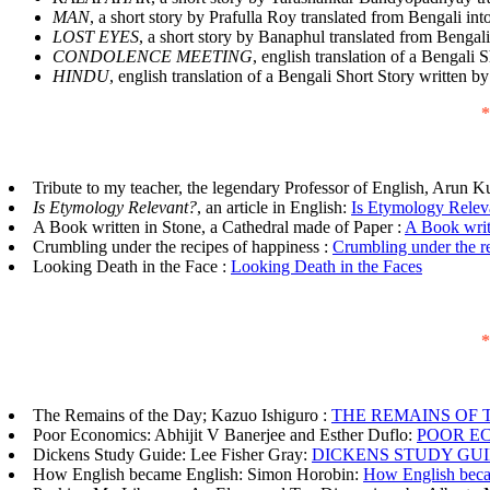
MAN
, a short story by Prafulla Roy translated from Bengali int
LOST EYES
, a short story by Banaphul translated from Bengali
CONDOLENCE MEETING
, english translation of a Bengali
HINDU
, english translation of a Bengali Short Story written 
*
Tribute to my teacher, the legendary Professor of English, Arun
Is Etymology Relevant?
, an article in English:
Is Etymology Relev
A Book written in Stone, a Cathedral made of Paper :
A Book writ
Crumbling under the recipes of happiness :
Crumbling under the r
Looking Death in the Face :
Looking Death in the Faces
*
The Remains of the Day; Kazuo Ishiguro :
THE REMAINS OF 
Poor Economics: Abhijit V Banerjee and Esther Duflo:
POOR E
Dickens Study Guide: Lee Fisher Gray:
DICKENS STUDY GU
How English became English: Simon Horobin:
How English beca