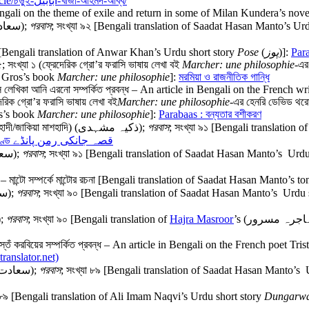
https://www.bengalitranslator.net/index/samatat-209-210-article/চড়ুই-ابابیل-খাজা-আহমদ-আব্ব/
Bengali on the theme of exile and return in some of Milan Kundera’s nove
শহিদের রূপকার (উর্দু গল্পের বাংলা অনুবাদ); সাদাত হাসান মান্টো (سعادت حسن منٹو);
পরবাস
; সংখ্যা ৯২ [Bengali translation of Saadat Hasan Manto’s Ur
২ [Bengali translation of Anwar Khan’s Urdu short story
Pose
(
پوز
)]:
৫৫; সংখ্যা ১ (ফ্রেদেরিক গ্রো’র ফরাসি ভাষায় লেখা বই
Marcher: une philosophie-
এর 
c Gros’s book
Marcher: une philosophie
]:
মরমিয়া ও রাজনীতিক গান্ধি
(ফরাসি লেখিকা আনি এরনো সম্পর্কিত প্রবন্ধ – An article in Bengali on the French
দেরিক গ্রো’র ফরাসি ভাষায় লেখা বই
Marcher: une philosophie-
এর হেনরি ডেভিড থরো 
os’s book
Marcher: une philosophie
]:
Parabaas : বন্যতার বশীকরণ
কিস্‌সা জানকী রমণ পাণ্ডে (উর্দু গল্পের বাংলা অনুবাদ); জ়কিয়া মশহদি (জাকিয়া মাশহাদী/জাকিয়া মাশহাদি) (ذکیہ مشہدی);
পরবাস
; সংখ্যা ৯১ [Bengali translation
Parabaas : কিস্‌সা জানকী রমণ পাণ্ডে قصہ جانکی رمن پانڈے
বাবু গোপীনাথ (উর্দু গল্পের বাংলা অনুবাদ); সাদাত হাসান মান্টো (سعادت حسن منٹو);
পরবাস
; সংখ্যা ৯১ [Bengali translation of Saadat Hasan Manto’s Urd
০ – মান্টো সম্পর্কে মান্টোর রচনা [Bengali translation of Saadat Hasan Manto
শেষ স্যালুট (উর্দু গল্পের বাংলা অনুবাদ); সাদাত হাসান মান্টো (سعادت حسن منٹو);
পরবাস
; সংখ্যা ৯০ [Bengali translation of Saadat Hasan Manto’s Urdu 
);
পরবাস
; সংখ্যা ৯০ [Bengali translation of
Hajra Masroor
 ত্রিস্তঁ করবিয়ের সম্পর্কিত প্রবন্ধ – An article in Bengali on the French poet Tr
ranslator.net)
টেটওয়ালের কুত্তা (উর্দু গল্পের বাংলা অনুবাদ); সাদাত হাসান মান্টো (سعادت حسن منٹو);
পরবাস
; সংখ্যা ৮৯ [Bengali translation of Saadat Hasan Manto’s
া ৮৯ [Bengali translation of Ali Imam Naqvi’s Urdu short story
Dungarwa