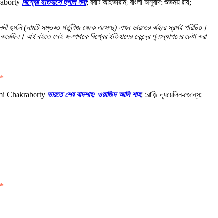
raborty
বিশ্বের ইতিহাসে হুগলি নদী
; রবার্ট আইভারমি; বাংলা অনুবাদ: শুভময় রায়;
নদী হুগলি (নামটি সম্ভবত পর্তুগিজ থেকে এসেছে) এখন ভারতের বাইরে স্বল্পই পরিচিত।
ষ্ট করেছিল। এই বইতে সেই জলপথকে বিশ্বের ইতিহাসের কেন্দ্রে পুনঃস্থাপনের চেষ্টা করা
*
omi Chakraborty
ভারতে শেষ বাদশাহ: ওয়াজিদ আলি শাহ
; রোজ়ি ল্যুয়েলিন-জোন্‌স;
*