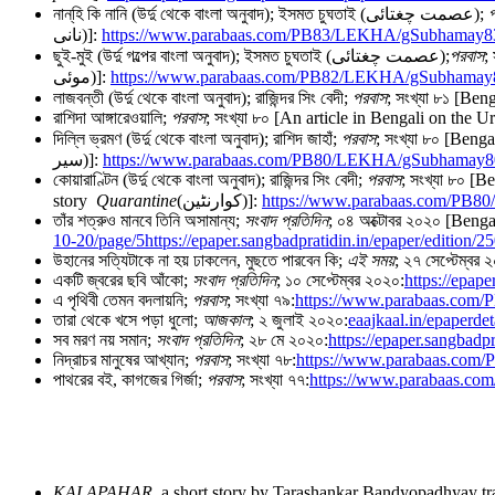
নান্‌হি কি নানি (উর্দু থেকে বাংলা অনুবাদ); ইসমত চুঘতাই (عصمت چغتائی);
نانی)]:
https://www.parabaas.com/PB83/LEKHA/gSubhamay83
ছুই-মুই (উর্দু গল্পের বাংলা অনুবাদ); ইসমত চুঘতাই (عصمت چغتائی);
পরবাস
;
موئی)]:
https://www.parabaas.com/PB82/LEKHA/gSubhamay8
লাজবন্তী (উর্দু থেকে বাংলা অনুবাদ); রাজিন্দর সিং বেদী;
পরবাস
; সংখ্যা ৮১ [Be
রাশিদা আঙ্গারেওয়ালি;
পরবাস
; সংখ্যা ৮০ [An article in Bengali on the 
দিল্লি ভ্রমণ (উর্দু থেকে বাংলা অনুবাদ); রাশিদ জাহাঁ;
পরবাস
; সংখ্যা ৮০ [Bengal
سیر)]:
https://www.parabaas.com/PB80/LEKHA/gSubhamay80
কোয়ারাণ্টিন (উর্দু থেকে বাংলা অনুবাদ); রাজিন্দর সিং বেদী;
পরবাস
; সংখ্যা ৮০ [
story
Quarantine
(کوارنٹین)]:
https://www.parabaas.com/PB
তাঁর শত্রুও মানবে তিনি অসামান্য;
সংবাদ প্রতিদিন
; ০৪ অক্টোবর ২০২০ [Beng
10-20/page/5
https://epaper.sangbadpratidin.in/epaper/edition/
উহানের সত্যিটাকে না হয় ঢাকলেন, মুছতে পারবেন কি;
এই সময়
; ২৭ সেপ্টেম্বর 
একটি জ্বরের ছবি আঁকো;
সংবাদ প্রতিদিন
; ১০ সেপ্টেম্বর ২০২০:
https://epap
এ পৃথিবী তেমন বদলায়নি;
পরবাস
; সংখ্যা ৭৯:
https://www.parabaas.co
তারা থেকে খসে পড়া ধুলো;
আজকাল
; ২ জুলাই ২০২০:
eaajkaal.in/epaperde
সব মরণ নয় সমান;
সংবাদ প্রতিদিন
; ২৮ মে ২০২০:
https://epaper.sangbadp
নিদ্রাচর মানুষের আখ্যান;
পরবাস
; সংখ্যা ৭৮:
https://www.parabaas.com
পাথরের বই, কাগজের গির্জা;
পরবাস
; সংখ্যা ৭৭:
https://www.parabaas.c
KALAPAHAR
, a short story by Tarashankar Bandyopadhyay tra