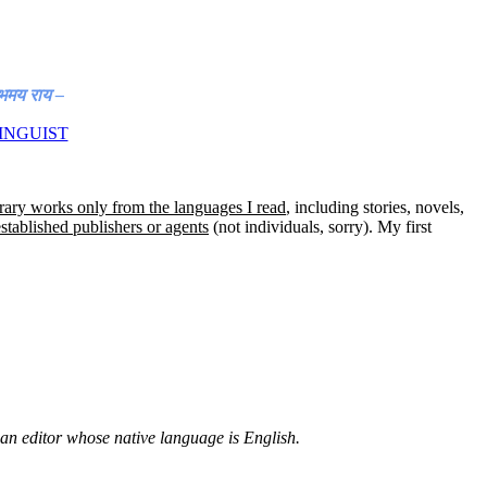
ुभमय राय
–
INGUIST
erary works only from the languages I read
, including stories, novels,
stablished publishers or agents
(not individuals, sorry). My first
th an editor whose native language is English.