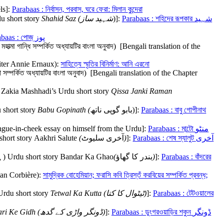
ls]:
Parabaas : নির্বাসন, পরবাস, ঘরে ফেরা: মিলান কুন্দেরা
du short story
Shahid Saz (
شہید ساز
)]:
Parabaas : শহিদের রূপকার شہید
Parabaas : পোজ্‌ پوز
মহাত্মা গান্ধি সম্পর্কিত অধ্যায়টির বাংলা অনুবাদ) [Bengali translation of the
 writer Annie Ernaux):
সাহিত্যে স্মৃতির বিনির্মাণ: আনি এরনো
সম্পর্কিত অধ্যায়টির বাংলা অনুবাদ) [Bengali translation of the Chapter
 of Zakia Mashhadi’s Urdu short story
Qissa Janki Raman
u short story
Babu Gopinath (
بابو گوپی ناتھ)]:
Parabaas : বাবু গোপীনাথ
’s tongue-in-cheek essay on himself from the Urdu]:
Parabaas : মান্টো منٹو
short story Aakhri Salute
(
آخری سلیوٹ
)
]:
Parabaas : শেষ স্যালুট آخری
’s (ہاجرہ مسرور) Urdu short story Bandar Ka Ghao
(
بندر کا گھاؤ
)
]:
Parabaas : বাঁদরের
istan Corbière):
সামুদ্রিক বোহেমিয়ান; ফরাসি কবি ত্রিস্তঁ করবিয়ের সম্পর্কিত প্রবন্ধ;
 Urdu short story
Tetwal Ka Kutta (
ٹیٹوال کا کتا
)
]:
Parabaas : টেটওয়ালের
ri Ke Gidh (
ڈونگر واڑی کے گدھ
)
]:
Parabaas : ডুংগরওয়াড়ির শকুন ڈونگر