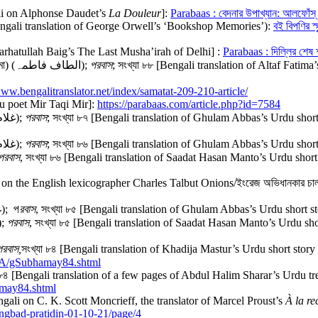
gali on Alphonse Daudet’s
La Douleur
]:
Parabaas : বেদনার উপাখ্যান: আলফোঁস্‌
৩৫ (Bengali translation of George Orwell’s ‘Bookshop Memories’):
বই বিপণির 
 Farhatullah Baig’s The Last Musha’irah of Delhi] :
Parabaas : দিল্লির শেষ 
পুবালি বাতাস নয় তো (উর্দু থেকে বাংলা অনুবাদ); আলতাফ ফাতিমা (আলতাফ ফতিমা) (الطاف فاطمہ);
পরবাস
; সংখ্যা ৮৮ [Bengali translation of Altaf Fatim
www.bengalitranslator.net/index/samatat-209-210-article/
rdu poet Mir Taqi Mir]:
https://parabaas.com/article.php?id=7584
ওভারকোট (উর্দু থেকে বাংলা অনুবাদ); গুলাম আব্বাস (গোলাম আব্বাস) (غلام عباس);
পরবাস
; সংখ্যা ৮৭ [Bengali translation of Ghulam Abbas’s Urdu shor
স্মৃতিফলক (উর্দু থেকে বাংলা অনুবাদ); গুলাম আব্বাস (গোলাম আব্বাস) (غلام عباس);
পরবাস
; সংখ্যা ৮৬ [Bengali translation of Ghulam Abbas’s Urdu shor
পরবাস
, সংখ্যা ৮৬ [Bengali translation of Saadat Hasan Manto’s Urdu shor
 on the English lexicographer Charles Talbut Onions/ইংরেজ অভিধানকার চার্লস ট্য
আনন্দী (উর্দু থেকে বাংলা অনুবাদ); গুলাম আব্বাস (গোলাম আব্বাস) (غلام عباس); প
রবাস
, সংখ্যা ৮৫ [Bengali translation of Ghulam Abbas’s Urdu short s
কে বাংলা অনুবাদ); সাদাত হাসান মান্টো (سعادت حسن منٹو);
পরবাস
, সংখ্যা ৮৫ [Bengali translation of Saadat Hasan Manto’s Urdu sh
পরবাস
,
সংখ্যা ৮৪ [Bengali translation of Khadija Mastur’s Urdu short story
A/gSubhamay84.shtml
 ৮৪ [Bengali translation of a few pages of Abdul Halim Sharar’s Urdu tre
may84.shtml
engali on C. K. Scott Moncrieff, the translator of Marcel Proust’s
À la r
sangbad-pratidin-01-10-21/page/4