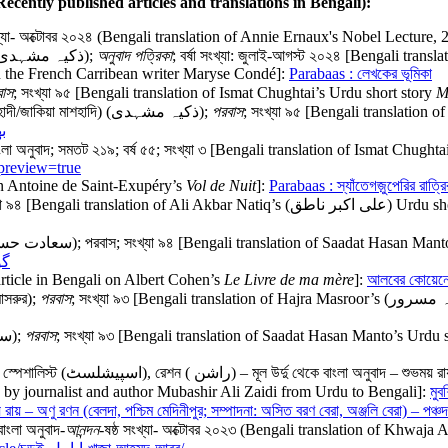
Recently published articles and translations in Bengali):
খ্যা- অক্টোবর ২০২৪ (Bengali translation of Annie Ernaux's Nobel Lecture,
মা (উর্দু গল্পের বাংলা অনুবাদ); জ়কিয়া মশহদি (জাকিয়া মাশহাদী/জাকিয়া মাশহাদি) (ذکیہ مشہدی);
অনুবাদ পত্রিকা
; বর্ষা সংখ্যা: জুলাই-আগস্ট ২০২৪ [Bengali tran
 on the French Carribean writer Maryse Condé]:
Parabaas : লেখকের ভূমিকা
বাস
; সংখ্যা ৯৫ [Bengali translation of Ismat Chughtai’s Urdu short story
M
নেকড়েগুলো সেকুলার ছিল (উর্দু গল্পের বাংলা অনুবাদ); জ়কিয়া মশহদি (জাকিয়া মাশহাদী/জাকিয়া মাশহাদি) (ذکیہ مشہدی);
পরবাস
; সংখ্যা ৯৫ [Bengali translation
بھی
ত চুঘতাই (عصمت چغتائی); মূল উর্দু থেকে বাংলা অনুবাদ; সমতট ২১৯; বর্ষ ৫৫; সংখ্যা ৩ [Bengali translation of Ism
&preview=true
 on Antoine de Saint-Exupéry’s
Vol de Nuit
]:
Parabaas : স্যাঁতেগজ়ুপেরির রাত্রি
শাহ মহম্মদের টাঙা (উর্দু গল্পের বাংলা অনুবাদ); আলি আকবার নাতিক; পরবাস; সংখ্যা ৯৪ 
(উর্দু গল্পের বাংলা অনুবাদ); সাদাত হাসান মান্টো ( سعادت حسن منٹو); পরবাস; সংখ্যা ৯৪ [Bengali translation of 
گورم
 article in Bengali on Albert Cohen’s
Le Livre de ma mère
]:
আলবের কোয়েনের
মাসরুর);
পরবাস
রাম খিলাওন (উর্দু গল্পের বাংলা অনুবাদ); সাদাত হাসান মান্টো (سعادت حسن منٹو);
পরবাস
; সংখ্যা ৯৩ [Bengali translation of Saadat Hasan Manto’s Urdu 
tions by journalist and author Mubashir Ali Zaidi from Urdu to Bengali]:
মুবশির আলি জ
 মূল উর্দু থেকে অনুবাদ – শুভময় রায় – অণু রণন (বেলদা, পশ্চিম মেদিনীপুর; সম্পাদনা: অসিত বরণ বেরা, অঞ্
خواجہ- মূল উর্দু থেকে বাংলা অনুবাদ-
আনন্দন
-ষষ্ঠ সংখ্যা- অক্টোবর ২০২৩ (Bengali translation of Khwaj