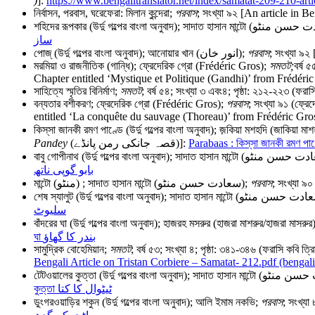
)
]:
নির্বাসন, পরবাস, ঘরেফেরা: মিলান কুন্দেরা;
পরবাস
; সংখ্যা ৯২ [An article in 
ساز
পোজ্‌ (উর্দু গল্পের বাংলা অনুবাদ); আনোয়ার খান (انور خان);
পরবাস
; সংখ্যা ৯
মরমিয়া ও রাজনীতিক (গান্ধি); ফ্রেদেরিক গ্রো (Frédéric Gros);
সমতট
;
বর্ষ 
Chapter entitled ‘Mystique et Politique (Gandhi)’ from Frédéri
সাহিত্যে স্মৃতির বিনির্মাণ;
সমতট
; বর্ষ ৫৪; সংখ্যা ৩ এবং৪; পৃষ্ঠা: ২১২-২২৩ 
বন্যতার বশীকরণ; ফ্রেদেরিক গ্রো (Frédéric Gros);
পরবাস
; সংখ্যা ৯১ (ফ্রে
entitled ‘La conquête du sauvage (Thoreau)’ from Frédéric Gr
Pandey
(قصہ جانکی رمن پانڈے)]:
بابو گوپی ناتھ
মান্টো (منٹو) ; সাদাত হাসান মান্টো (سعادت حسن منٹو);
পরবাস
; সংখ্যা ৯
سلیوٹ
বাঁদরের ঘা (উর্দু গল্পের বাংলা অনুবাদ); হাজরহ মসরুর (হাজরা মাশরুর/হাজরা মাসরুর
ঘা بندر کا گھاؤ
সামুদ্রিক বোহেমিয়ান;
সমতট
; বর্ষ ৫৩; সংখ্যা ৪; পৃষ্ঠা: ৩৪১-৩৪৬ (ফরাসি কবি
Bengali Article on Tristan Corbiere – Samatat- 212.pdf (bengalit
কুত্তা ٹیٹوال کا کتا
ডুংগরওয়াড়ির শকুন (উর্দু গল্পের বাংলা অনুবাদ); আলি ইমাম নকভি;
পরবাস
; সংখ্য