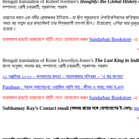
Bengali translation of Robert Ivermee's
Hooghly: the Global History 
সম্পাদনা: রোমী চক্রবর্তী; প্রকাশক: পরবাস
ভারতের মহান এক নদীর রোমাঞ্চকর ইতিহাস—যা ছিল সমুদ্রপথে ঔপনিবেশিকদের বাণিজ্যের প
অথচ বহু শতাব্দ ধরে বাস্তবিকই তার বিশ্বব্যাপী তাৎপর্য ছিল। ইয়োরোপ, এশিয়া আর দূরদূ
হয়েছে।
ডাকমাশুল ছাড়াই ডাকযোগে বইটি পেতে যোগাযোগ করুন
Sundarban Bookstore
-এ অ
*
Bengali translation of Rosie Llewellyn-Jones’s
The
Last King in Ind
বাংলা অনুবাদ: শুভময় রায়; সম্পাদনা: রোমী চক্রবর্তী; প্রকাশক: পরবাস
২১ অক্টোবর ২০২৩ – কলকাতার কড়চা – আনন্দবাজার পত্রিকা – ‘এ বার বাংলায়’
Parabaas : গ্রন্থ সমালোচনা: ওয়াজিদ আলি শাহ : জীবন ও সময়: সৃজা মণ্ডল
ডাকমাশুল ছাড়াই ডাকযোগে বইটি পেতে যোগাযোগ করুন
Sundarban Bookstore
-এ অ
Subhamay Ray’s Contact email (
শুভময় রায়ের সঙ্গে যোগাযোগের ই-মেল):
ma
*